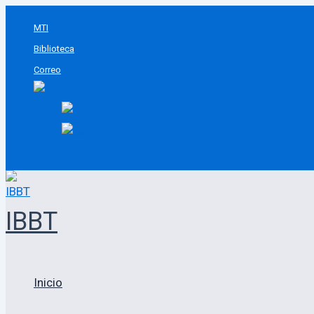
Ir
MTI
al
Biblioteca
contenido
Correo
Buscar
IBBT
Inicio