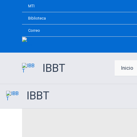
Ir
MTI
al
Biblioteca
contenido
Correo
IBBT
Inicio
IBBT