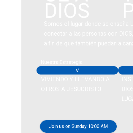
DIOS
Somos el lugar donde se enseña L
conectar a las personas con DIOS, 
a fin de que también puedan alcanz
Nuestra Estrategia
V
VIVIENDO Y LLEVANDO A
INS
OTROS A JESUCRISTO
DIO
LUG
Join us on Sunday 10:00 AM