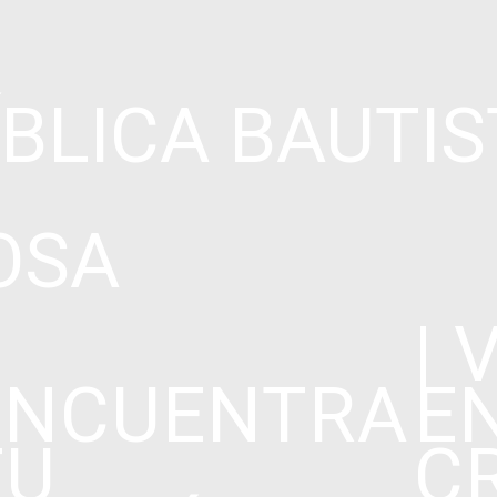
ÍBLICA BAUTIS
OSA
| 
ENCUENTRA
E
TU
C