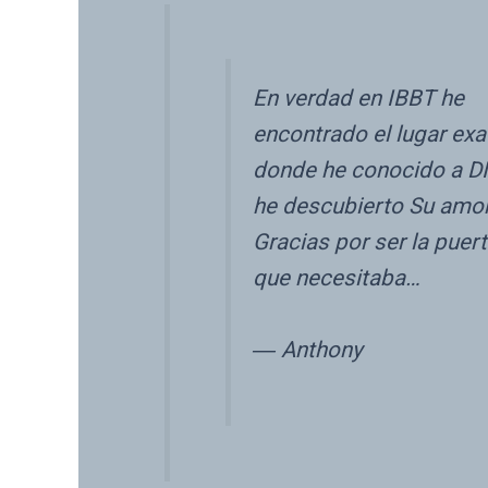
En verdad en IBBT he
encontrado el lugar exa
donde he conocido a D
he descubierto Su amor
Gracias por ser la puer
que necesitaba…
― Anthony