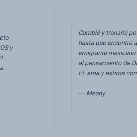
Cambié y transité po
cto
hasta que encontré a
IOS y
emigrante mexicano s
!
al pensamiento de DIO
ta
EL ama y estima con 
― Meany