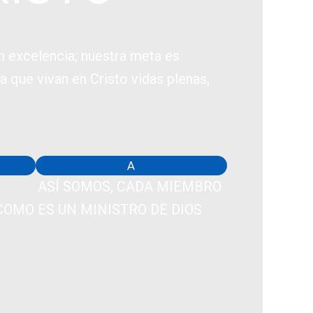
 excelencia; nuestra meta es
a que vivan en Cristo vidas plenas,
A
ASÍ SOMOS, CADA MIEMBRO
COMO
ES UN MINISTRO DE DIOS