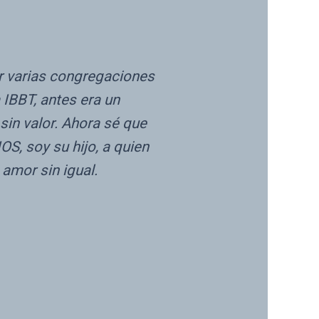
r varias congregaciones
 IBBT, antes era un
in valor. Ahora sé que
S, soy su hijo, a quien
amor sin igual.