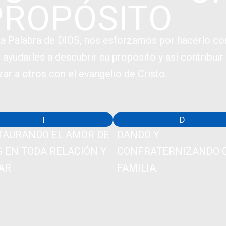
PROPÓSITO
a Palabra de DIOS, nos esforzamos por hacerlo con
ayudarles a descubrir su propósito y así contribuir 
ar a otros con el evangelio de Cristo.
I
D
TAURANDO EL AMOR DE
DANDO Y
S EN TODA RELACIÓN Y
CONFRATERNIZANDO 
AR
FAMILIA.