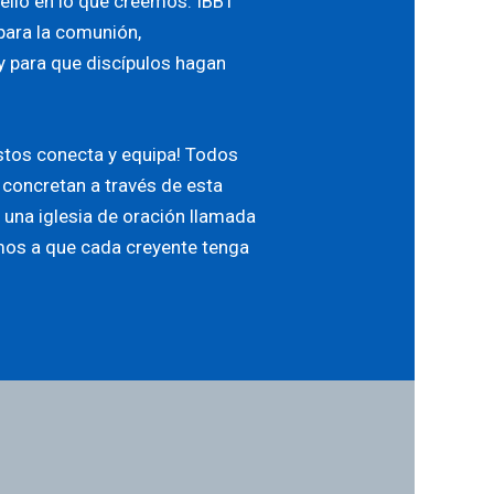
llo en lo que creemos. IBBT
para la comunión,
y para que discípulos hagan
ustos conecta y equipa! Todos
 concretan a través de esta
s una iglesia de oración llamada
amos a que cada creyente tenga