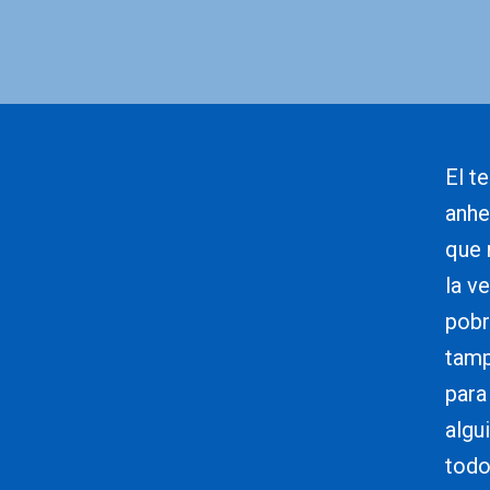
El t
anhe
que 
la v
pobr
tamp
para
algu
todo