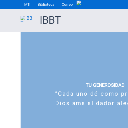
Ir
MTI
Biblioteca
Correo
al
IBBT
contenido
TU GENEROSIDAD
“Cada uno dé como pro
Dios ama al dador ale