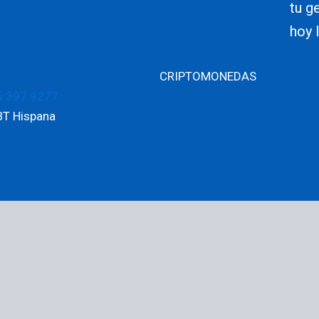
tu g
hoy 
CRIPTOMONEDAS
5 397 9277
BT Hispana