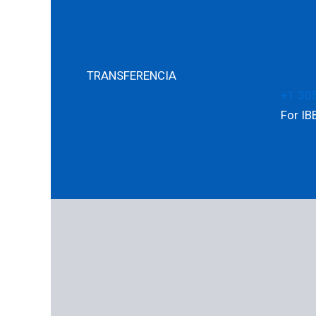
TRANSFERENCIA
+1 30
For IB