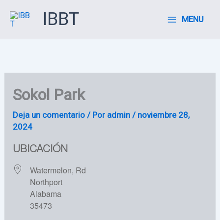
Ir
IBBT
MENU
al
contenido
Sokol Park
Deja un comentario
/ Por
admin
/
noviembre 28,
2024
UBICACIÓN
Watermelon, Rd
Northport
Alabama
35473