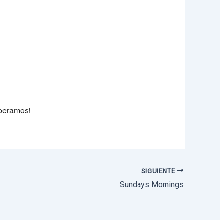
e 365
Outlook Live
speramos!
SIGUIENTE
Sundays Mornings