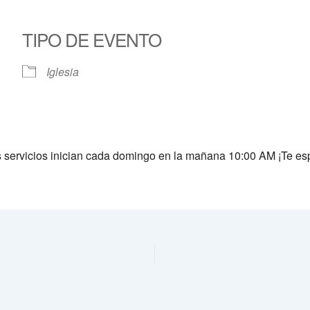
TIPO DE EVENTO
Calendar
iCalendar
Offic
Iglesia
s servicios inician cada domingo en la mañana 10:00 AM ¡Te e