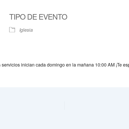
TIPO DE EVENTO
Calendar
iCalendar
Offic
Iglesia
s servicios inician cada domingo en la mañana 10:00 AM ¡Te e