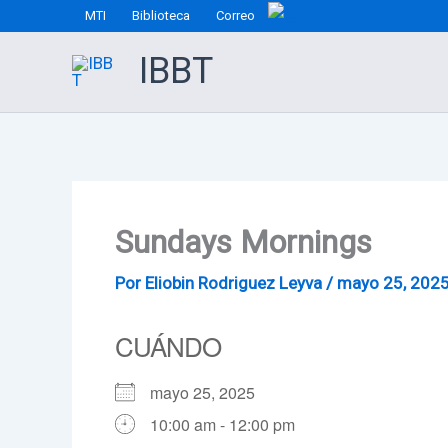
Ir
MTI
Biblioteca
Correo
al
IBBT
contenido
Sundays Mornings
Por
Eliobin Rodriguez Leyva
/
mayo 25, 202
CUÁNDO
mayo 25, 2025
10:00 am - 12:00 pm