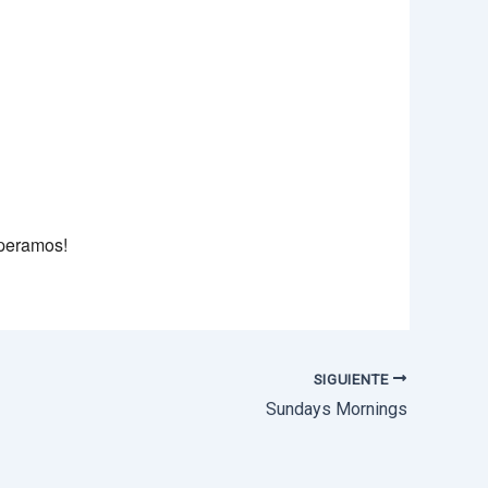
e 365
Outlook Live
speramos!
SIGUIENTE
Sundays Mornings