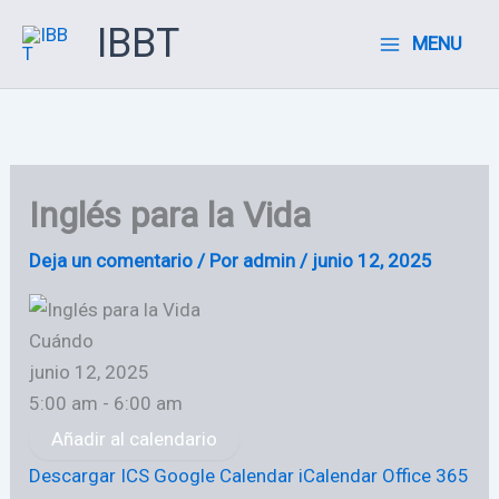
Ir
IBBT
MENU
al
contenido
Inglés para la Vida
Deja un comentario
/ Por
admin
/
junio 12, 2025
Cuándo
junio 12, 2025
5:00 am - 6:00 am
Añadir al calendario
Descargar ICS
Google Calendar
iCalendar
Office 365