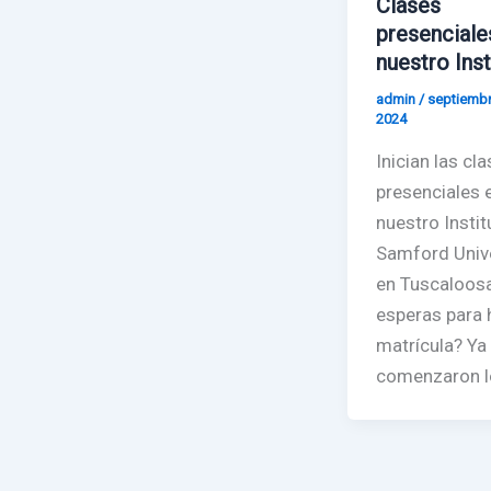
Clases
presenciale
nuestro Inst
admin
/
septiembr
2024
Inician las cl
presenciales 
nuestro Insti
Samford Unive
en Tuscaloos
esperas para 
matrícula? Ya
comenzaron lo