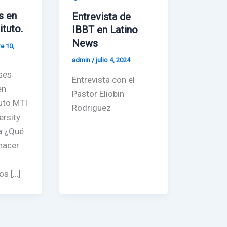
s en
Entrevista de
ituto.
IBBT en Latino
News
e 10,
admin
/
julio 4, 2024
ases
Entrevista con el
en
Pastor Eliobin
tuto MTI
Rodriguez
rsity
a ¿Qué
hacer
s […]