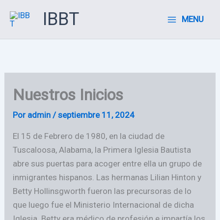
Ir
IBBT
MENU
al
contenido
Nuestros Inicios
Por
admin
/
septiembre 11, 2024
El 15 de Febrero de 1980, en la ciudad de
Tuscaloosa, Alabama, la Primera Iglesia Bautista
abre sus puertas para acoger entre ella un grupo de
inmigrantes hispanos. Las hermanas Lilian Hinton y
Betty Hollinsgworth fueron las precursoras de lo
que luego fue el Ministerio Internacional de dicha
Iglesia. Betty era médico de profesión e impartía los