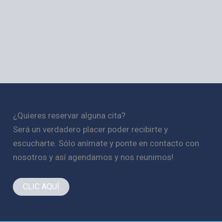
¿Quieres reservar alguna cita?
Será un verdadero placer poder recibirte y
escucharte. Sólo anímate y ponte en contacto con
nosotros y así agendamos y nos reunimos!
CLIC AQUÍ